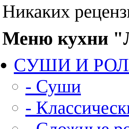
Никаких рецензи
Меню кухни 
СУШИ И РО
- Суши
- Классическ
- Сложные р