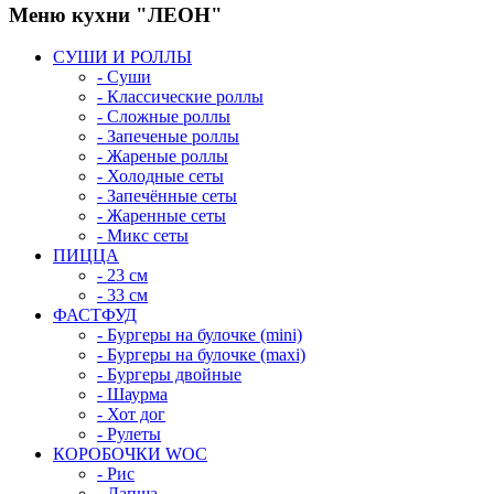
Меню кухни "ЛЕОН"
СУШИ И РОЛЛЫ
- Суши
- Классические роллы
- Сложные роллы
- Запеченые роллы
- Жареные роллы
- Холодные сеты
- Запечённые сеты
- Жаренные сеты
- Микс сеты
ПИЦЦА
- 23 см
- 33 см
ФАСТФУД
- Бургеры на булочке (mini)
- Бургеры на булочке (maxi)
- Бургеры двойные
- Шаурма
- Хот дог
- Рулеты
КОРОБОЧКИ WOC
- Рис
- Лапша