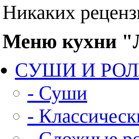
Никаких рецензи
Меню кухни 
СУШИ И РО
- Суши
- Классическ
- Сложные р